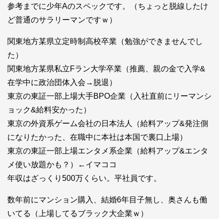
参考までに少年Aのスペックです。（ちょっと脱線したけ
ど普通のサラリーマンですｗ）
関東地方某県立定時制高校卒業（勉強ができませんでし
た）
関東地方某県私立Fラン大学卒業（推薦、親の金で入学&
在学中に政治団体入会→脱退）
東京の東証一部上場大手BPO企業（入社直前にリーマンシ
ョック&給料安かった）
東京の外資系ゲーム会社の日本法人（給料アップ&発注側
になりたかった、在職中に本社は本国で裏口上場）
東京の東証一部上場エンタメ系企業（給料アップ&エンタ
メ使い放題かも？）←イマココ
年収はざっくり500万くらい。平社員です。
数年前にマンション購入、結婚6年目子無し、奥さんも働
いてる（上場してるブラック大企業ｗ）